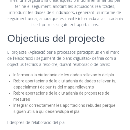
més, una vegada s’ha creat aquest pla, dóna ferramentes per
fer-ne el seguiment, anotant les actuacions realitzades,
introduint les dades dels indicadors, i generant un informe de
seguiment anual, alhora que es manté informada a la ciutadania
i se li permet seguir fent aportacions.
Objectius del projecte
El projecte «Aplicació per a processos participatius en el marc
de l’elaboració i seguiment de plans d’igualtat» definia com a
objectius tècnics a resoldre, durant l’elaboració de plans:
Informar a la ciutadania de les dades rellevants del pla
Rebre aportacions de la ciutadania de dades rellevants,
especialment de punts del mapa rellevants
Rebre aportacions de la ciutadania de propostes de
mesures
Integrar correctament les aportacions rebudes perquè
siguen útils a qui desenvolupa el pla
I després de l’elaboració del pla: