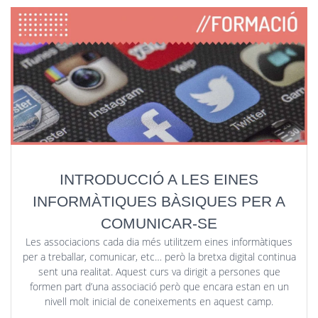
INTRODUCCIÓ A LES EINES
INFORMÀTIQUES BÀSIQUES PER A
COMUNICAR-SE
Les associacions cada dia més utilitzem eines informàtiques
per a treballar, comunicar, etc… però la bretxa digital continua
sent una realitat. Aquest curs va dirigit a persones que
formen part d’una associació però que encara estan en un
nivell molt inicial de coneixements en aquest camp.