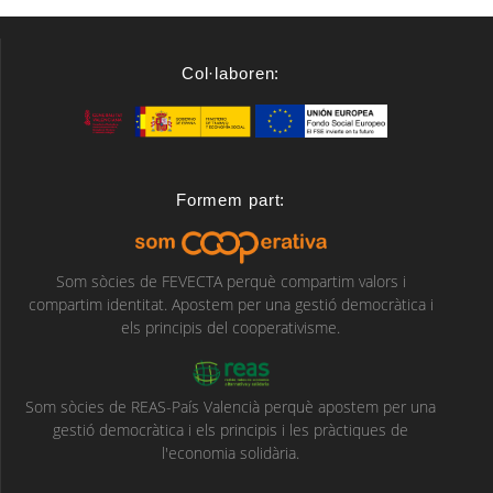
Col·laboren:
Formem part:
Som sòcies de FEVECTA perquè compartim valors i
compartim identitat. Apostem per una gestió democràtica i
els principis del cooperativisme.
Som sòcies de REAS-País Valencià perquè apostem per una
gestió democràtica i els principis i les pràctiques de
l'economia solidària.