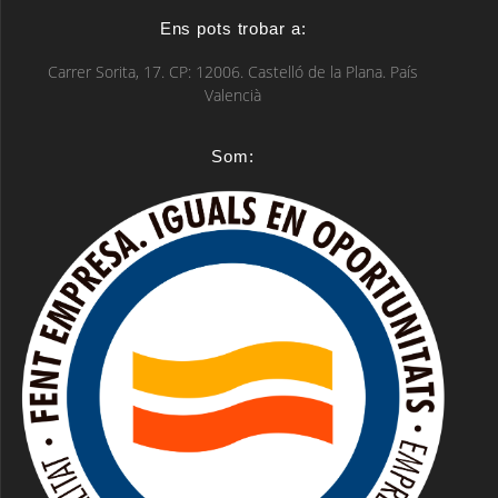
Ens pots trobar a:
Carrer Sorita, 17. CP: 12006. Castelló de la Plana. País
Valencià
Som: